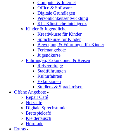
Computer & Internet
Office & Software
Digitale Grundlagen
Persönlichkeitsentwicklung
KI - Künstliche Intelligenz
Kinder & Jugendliche
Kreativkurse für Kinder
Sprachkurse für Kinder
Bewegung & Führungen für Kinder
Ferienangebote
Jugendkurse
Führungen, Exkursionen & Reisen
Reisevorträge
Stadtführungen
Kulturfahrten
Exkursionen
Studien- & Sprachreisen
Offene Angebote
-
Repair Café
Netzcafé
Digitale Sprechstunde
Brettspielcafé
Kleidertausch
Hörpfade
Extras
-