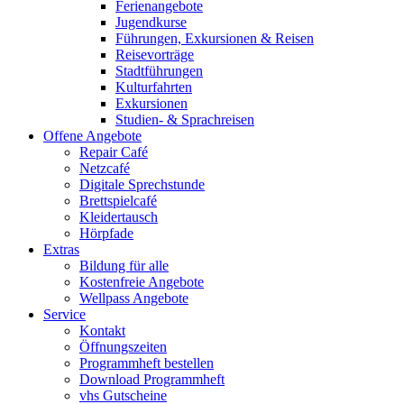
Ferienangebote
Jugendkurse
Führungen, Exkursionen & Reisen
Reisevorträge
Stadtführungen
Kulturfahrten
Exkursionen
Studien- & Sprachreisen
Offene Angebote
Repair Café
Netzcafé
Digitale Sprechstunde
Brettspielcafé
Kleidertausch
Hörpfade
Extras
Bildung für alle
Kostenfreie Angebote
Wellpass Angebote
Service
Kontakt
Öffnungszeiten
Programmheft bestellen
Download Programmheft
vhs Gutscheine