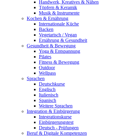
Handwerk, Kreatives & Nähen
Töpfern & Keramik
Musik & Instrumente
Kochen & Ernährung
Internationale Küche
Backen
Vegetarisch / Vegan
Ernährung & Gesundheit
Gesundheit & Bewegung
Yoga & Entspannung
Pilates
Fitness & Bewegung
Outdoor
Wellpass
Sprachen
Deutschkurse
Englisch
Italienisch
Spanisch
Weitere Sprachen
Integration & Einbürgerung
Integrationskurse
Einbürgerungstest
Deutsch - Prüfungen
Beruf & Digitale Kompetenzen