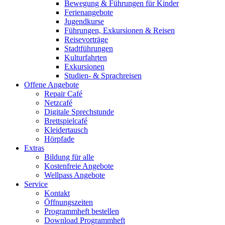
Bewegung & Führungen für Kinder
Ferienangebote
Jugendkurse
Führungen, Exkursionen & Reisen
Reisevorträge
Stadtführungen
Kulturfahrten
Exkursionen
Studien- & Sprachreisen
Offene Angebote
Repair Café
Netzcafé
Digitale Sprechstunde
Brettspielcafé
Kleidertausch
Hörpfade
Extras
Bildung für alle
Kostenfreie Angebote
Wellpass Angebote
Service
Kontakt
Öffnungszeiten
Programmheft bestellen
Download Programmheft