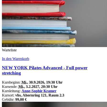
Warteliste
In den Warenkorb
NEW YORK Pilates Advanced - Full power
stretching
Kursbeginn:
Mi.
, 30.9.2026, 19:30 Uhr
Kursende:
Mi.
, 3.2.2027, 20:30 Uhr
Kursleitung:
Anne-Sophie Kramer
Kursort:
vhs, Ahornring 121, Raum 2.3
Gebühr:
99,00 €