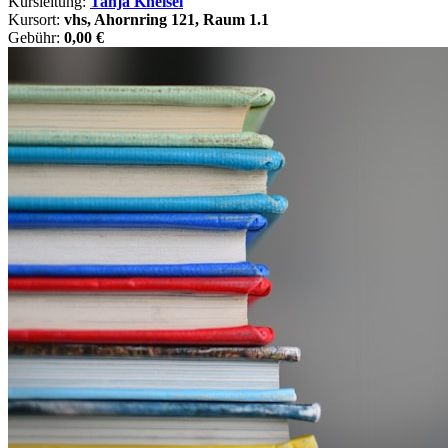
Kursleitung:
Tanja Kneisel
Kursort:
vhs, Ahornring 121, Raum 1.1
Gebühr:
0,00 €