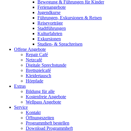
Bewegung & Führungen für Kinder
Ferienangebote
Jugendkurse
Führungen, Exkursionen & Reisen
Reisevorträge
Stadtführungen
Kulturfahrten
Exkursionen
Studien- & Sprachreisen
Offene Angebote
Repair Café
Netzcafé
Digitale Sprechstunde
Brettspielcafé
Kleidertausch
Hörpfade
Extras
Bildung für alle
Kostenfreie Angebote
Wellpass Angebote
Service
Kontakt
Öffnungszeiten
Programmheft bestellen
Download Programmheft