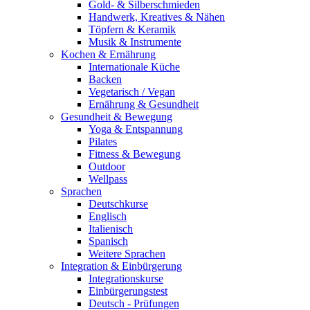
Gold- & Silberschmieden
Handwerk, Kreatives & Nähen
Töpfern & Keramik
Musik & Instrumente
Kochen & Ernährung
Internationale Küche
Backen
Vegetarisch / Vegan
Ernährung & Gesundheit
Gesundheit & Bewegung
Yoga & Entspannung
Pilates
Fitness & Bewegung
Outdoor
Wellpass
Sprachen
Deutschkurse
Englisch
Italienisch
Spanisch
Weitere Sprachen
Integration & Einbürgerung
Integrationskurse
Einbürgerungstest
Deutsch - Prüfungen