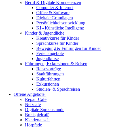
Beruf & Digitale Kompetenzen
Computer & Internet
Office & Software
Digitale Grundlagen
Persönlichkeitsentwicklung
KI - Künstliche Intelligenz
Kinder & Jugendliche
Kreativkurse für Kinder
Sprachkurse für Kinder
Bewegung & Führungen für Kinder
Ferienangebote
Jugendkurse
Führungen, Exkursionen & Reisen
Reisevorträge
Stadtführungen
Kulturfahrten
Exkursionen
Studien- & Sprachreisen
Offene Angebote
-
Repair Café
Netzcafé
Digitale Sprechstunde
Brettspielcafé
Kleidertausch
Hörpfade