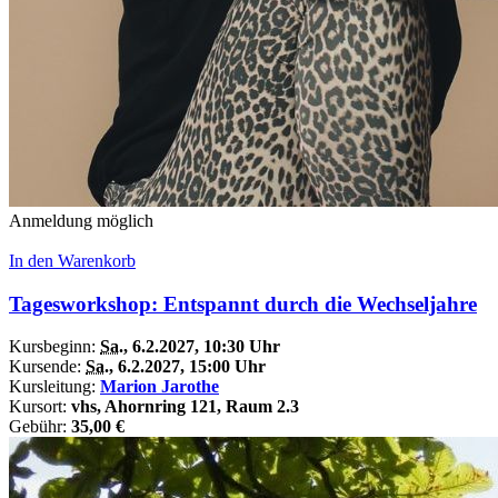
Anmeldung möglich
In den Warenkorb
Tagesworkshop: Entspannt durch die Wechseljahre
Kursbeginn:
Sa.
, 6.2.2027, 10:30 Uhr
Kursende:
Sa.
, 6.2.2027, 15:00 Uhr
Kursleitung:
Marion Jarothe
Kursort:
vhs, Ahornring 121, Raum 2.3
Gebühr:
35,00 €