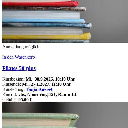
Anmeldung möglich
In den Warenkorb
Pilates 50 plus
Kursbeginn:
Mi.
, 30.9.2026, 10:10 Uhr
Kursende:
Mi.
, 27.1.2027, 11:10 Uhr
Kursleitung:
Tanja Kneisel
Kursort:
vhs, Ahornring 121, Raum 1.1
Gebühr:
95,00 €