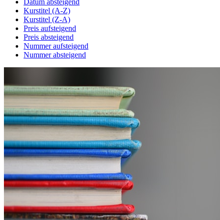
Datum absteigend
Kurstitel (A-Z)
Kurstitel (Z-A)
Preis aufsteigend
Preis absteigend
Nummer aufsteigend
Nummer absteigend