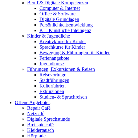
Beruf & Digitale Kompetenzen
Computer & Internet
Office & Software
Digitale Grundlagen
Persönlichkeitsentwicklung
KI - Künstliche Intelligenz
Kinder & Jugendliche
Kreativkurse für Kinder
Sprachkurse für Kinder
Bewegung & Führungen für Kinder
Ferienangebote
Jugendkurse
Führungen, Exkursionen & Reisen
Reisevorträge
Stadtführungen
Kulturfahrten
Exkursionen
Studien- & Sprachreisen
Offene Angebote
-
Repair Café
Netzcafé
Digitale Sprechstunde
Brettspielcafé
Kleidertausch
Hörpfade