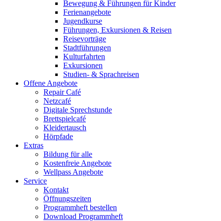
Bewegung & Führungen für Kinder
Ferienangebote
Jugendkurse
Führungen, Exkursionen & Reisen
Reisevorträge
Stadtführungen
Kulturfahrten
Exkursionen
Studien- & Sprachreisen
Offene Angebote
Repair Café
Netzcafé
Digitale Sprechstunde
Brettspielcafé
Kleidertausch
Hörpfade
Extras
Bildung für alle
Kostenfreie Angebote
Wellpass Angebote
Service
Kontakt
Öffnungszeiten
Programmheft bestellen
Download Programmheft