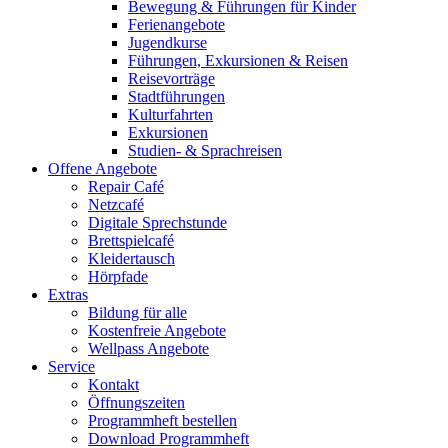
Bewegung & Führungen für Kinder
Ferienangebote
Jugendkurse
Führungen, Exkursionen & Reisen
Reisevorträge
Stadtführungen
Kulturfahrten
Exkursionen
Studien- & Sprachreisen
Offene Angebote
Repair Café
Netzcafé
Digitale Sprechstunde
Brettspielcafé
Kleidertausch
Hörpfade
Extras
Bildung für alle
Kostenfreie Angebote
Wellpass Angebote
Service
Kontakt
Öffnungszeiten
Programmheft bestellen
Download Programmheft