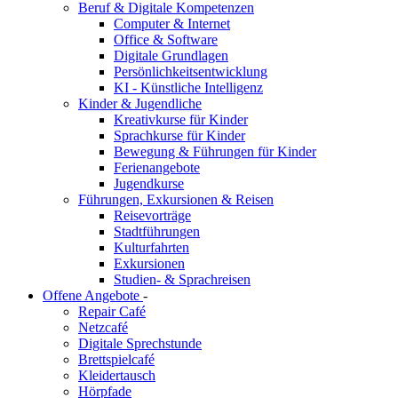
Beruf & Digitale Kompetenzen
Computer & Internet
Office & Software
Digitale Grundlagen
Persönlichkeitsentwicklung
KI - Künstliche Intelligenz
Kinder & Jugendliche
Kreativkurse für Kinder
Sprachkurse für Kinder
Bewegung & Führungen für Kinder
Ferienangebote
Jugendkurse
Führungen, Exkursionen & Reisen
Reisevorträge
Stadtführungen
Kulturfahrten
Exkursionen
Studien- & Sprachreisen
Offene Angebote
-
Repair Café
Netzcafé
Digitale Sprechstunde
Brettspielcafé
Kleidertausch
Hörpfade