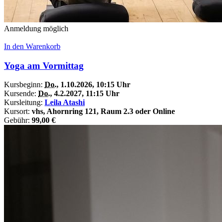
Anmeldung möglich
In den Warenkorb
Yoga am Vormittag
Kursbeginn:
Do.
, 1.10.2026, 10:15 Uhr
Kursende:
Do.
, 4.2.2027, 11:15 Uhr
Kursleitung:
Leila Atashi
Kursort:
vhs, Ahornring 121, Raum 2.3 oder Online
Gebühr:
99,00 €