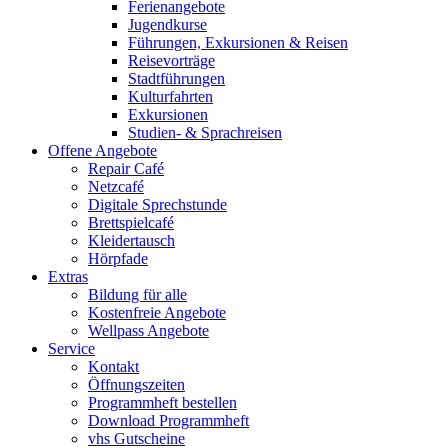
Ferienangebote
Jugendkurse
Führungen, Exkursionen & Reisen
Reisevorträge
Stadtführungen
Kulturfahrten
Exkursionen
Studien- & Sprachreisen
Offene Angebote
Repair Café
Netzcafé
Digitale Sprechstunde
Brettspielcafé
Kleidertausch
Hörpfade
Extras
Bildung für alle
Kostenfreie Angebote
Wellpass Angebote
Service
Kontakt
Öffnungszeiten
Programmheft bestellen
Download Programmheft
vhs Gutscheine