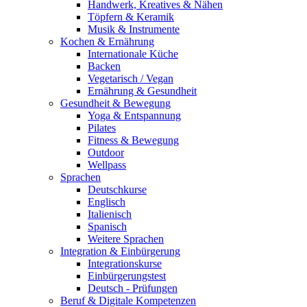
Handwerk, Kreatives & Nähen
Töpfern & Keramik
Musik & Instrumente
Kochen & Ernährung
Internationale Küche
Backen
Vegetarisch / Vegan
Ernährung & Gesundheit
Gesundheit & Bewegung
Yoga & Entspannung
Pilates
Fitness & Bewegung
Outdoor
Wellpass
Sprachen
Deutschkurse
Englisch
Italienisch
Spanisch
Weitere Sprachen
Integration & Einbürgerung
Integrationskurse
Einbürgerungstest
Deutsch - Prüfungen
Beruf & Digitale Kompetenzen