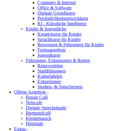
Computer & Internet
Office & Software
Digitale Grundlagen
Persönlichkeitsentwicklung
KI - Künstliche Intelligenz
Kinder & Jugendliche
Kreativkurse für Kinder
Sprachkurse für Kinder
Bewegung & Führungen für Kinder
Ferienangebote
Jugendkurse
Führungen, Exkursionen & Reisen
Reisevorträge
Stadtführungen
Kulturfahrten
Exkursionen
Studien- & Sprachreisen
Offene Angebote
-
Repair Café
Netzcafé
Digitale Sprechstunde
Brettspielcafé
Kleidertausch
Hörpfade
Extras
-