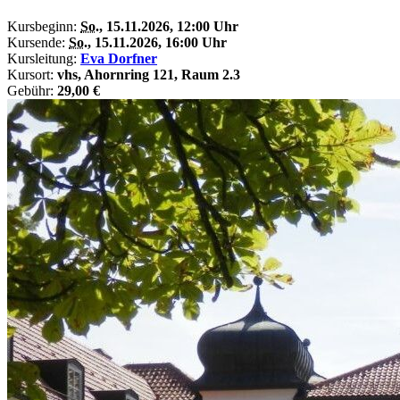
Kursbeginn:
So.
, 15.11.2026, 12:00 Uhr
Kursende:
So.
, 15.11.2026, 16:00 Uhr
Kursleitung:
Eva Dorfner
Kursort:
vhs, Ahornring 121, Raum 2.3
Gebühr:
29,00 €