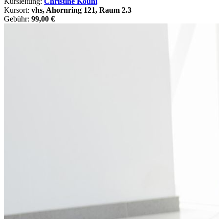
Kursleitung:
Christine Kouni
Kursort:
vhs, Ahornring 121, Raum 2.3
Gebühr:
99,00 €