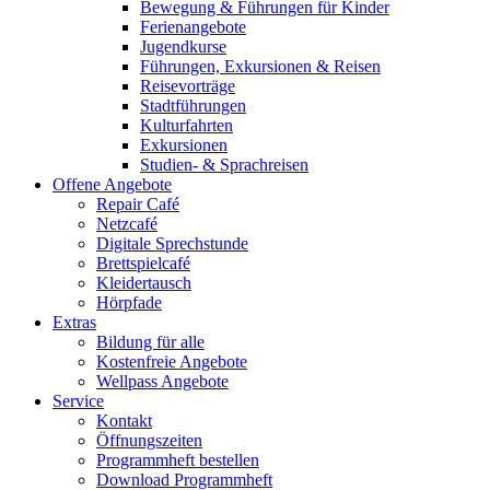
Bewegung & Führungen für Kinder
Ferienangebote
Jugendkurse
Führungen, Exkursionen & Reisen
Reisevorträge
Stadtführungen
Kulturfahrten
Exkursionen
Studien- & Sprachreisen
Offene Angebote
Repair Café
Netzcafé
Digitale Sprechstunde
Brettspielcafé
Kleidertausch
Hörpfade
Extras
Bildung für alle
Kostenfreie Angebote
Wellpass Angebote
Service
Kontakt
Öffnungszeiten
Programmheft bestellen
Download Programmheft