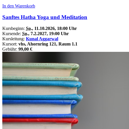
In den Warenkorb
Sanftes Hatha Yoga und Meditation
Kursbeginn:
So.
, 11.10.2026, 18:00 Uhr
Kursende:
So.
, 7.2.2027, 19:00 Uhr
Kursleitung:
Kunal Aggarwal
Kursort:
vhs, Ahornring 121, Raum 1.1
Gebühr:
99,00 €