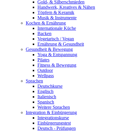
Gold- & Silberschmieden
Handwerk, Kreatives & Nähen
Töpfern & Keramik
Musik & Instrumente
Kochen & Ernährung
Internationale Küche
Backen
Vegetarisch / Vegan
Ernährung & Gesundheit
Gesundheit & Bewegung
Yoga & Entspannung
Pilates
Fitness & Bewegung
Outdoor
Wellpass
Sprachen
Deutschkurse
Englisch
Italienisch
Spanisch
Weitere Sprachen
Integration & Einbürgerung
Integrationskurse
Einbürgerungstest
Deutsch - Prüfungen