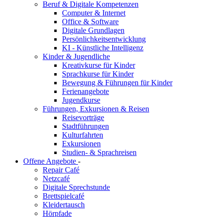
Beruf & Digitale Kompetenzen
Computer & Internet
Office & Software
Digitale Grundlagen
Persönlichkeitsentwicklung
KI - Künstliche Intelligenz
Kinder & Jugendliche
Kreativkurse für Kinder
Sprachkurse für Kinder
Bewegung & Führungen für Kinder
Ferienangebote
Jugendkurse
Führungen, Exkursionen & Reisen
Reisevorträge
Stadtführungen
Kulturfahrten
Exkursionen
Studien- & Sprachreisen
Offene Angebote
-
Repair Café
Netzcafé
Digitale Sprechstunde
Brettspielcafé
Kleidertausch
Hörpfade