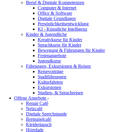
Beruf & Digitale Kompetenzen
Computer & Internet
Office & Software
Digitale Grundlagen
Persönlichkeitsentwicklung
KI - Künstliche Intelligenz
Kinder & Jugendliche
Kreativkurse für Kinder
Sprachkurse für Kinder
Bewegung & Führungen für Kinder
Ferienangebote
Jugendkurse
Führungen, Exkursionen & Reisen
Reisevorträge
Stadtführungen
Kulturfahrten
Exkursionen
Studien- & Sprachreisen
Offene Angebote
-
Repair Café
Netzcafé
Digitale Sprechstunde
Brettspielcafé
Kleidertausch
Hörpfade