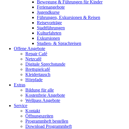
Bewegung & Führungen für Kinder
Ferienangebote
Jugendkurse
Führungen, Exkursionen & Reisen
Reisevorträge
Stadtführungen
Kulturfahrten
Exkursionen
Studien- & Sprachreisen
Offene Angebote
Repair Café
Netzcafé
Digitale Sprechstunde
Brettspielcafé
Kleidertausch
Hörpfade
Extras
Bildung für alle
Kostenfreie Angebote
Wellpass Angebote
Service
Kontakt
Öffnungszeiten
Programmheft bestellen
Download Programmheft