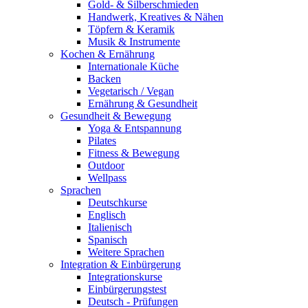
Gold- & Silberschmieden
Handwerk, Kreatives & Nähen
Töpfern & Keramik
Musik & Instrumente
Kochen & Ernährung
Internationale Küche
Backen
Vegetarisch / Vegan
Ernährung & Gesundheit
Gesundheit & Bewegung
Yoga & Entspannung
Pilates
Fitness & Bewegung
Outdoor
Wellpass
Sprachen
Deutschkurse
Englisch
Italienisch
Spanisch
Weitere Sprachen
Integration & Einbürgerung
Integrationskurse
Einbürgerungstest
Deutsch - Prüfungen