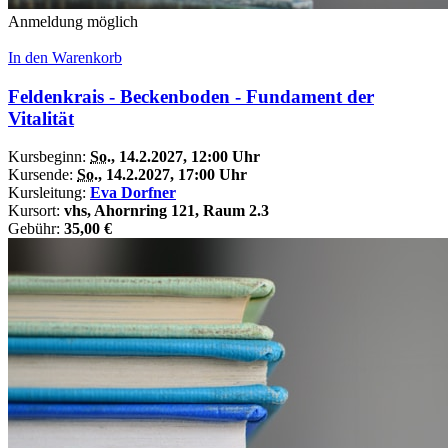
Anmeldung möglich
In den Warenkorb
Feldenkrais - Beckenboden - Fundament der
Vitalität
Kursbeginn:
So.
, 14.2.2027, 12:00 Uhr
Kursende:
So.
, 14.2.2027, 17:00 Uhr
Kursleitung:
Eva Dorfner
Kursort:
vhs, Ahornring 121, Raum 2.3
Gebühr:
35,00 €