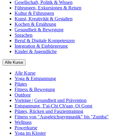
Gesellschaft, Politik & Wissen
Führungen, Exkursionen & Reisen
Kultur & Führungen
Kunst, Kreativität & Gestalten
Kochen & Ernährung
Gesundheit & Bewegung
Sprachen
Beruf & Digitale Kompetenzen
Integration & Einbürgerung
Kinder & Jugendliche
Alle Kurse
Alle Kurse
Yoga & Entspannung
Pilates
Fitness & Bewegung
Outdoor
Vorträge | Gesundheit und Prävention
Entspannung, T'ai-Chi Ch'uan, Qi Gong
Pilates, Rücken und Faszientraining
Fitness von "Ausgleichsgymnastik" bis "Zumba"
Wellpass
Powerkurse
Yoga im Kloster