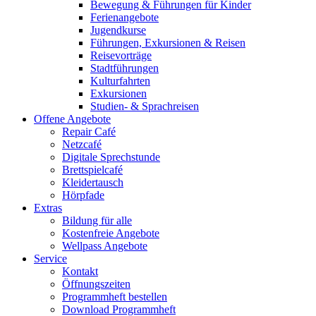
Bewegung & Führungen für Kinder
Ferienangebote
Jugendkurse
Führungen, Exkursionen & Reisen
Reisevorträge
Stadtführungen
Kulturfahrten
Exkursionen
Studien- & Sprachreisen
Offene Angebote
Repair Café
Netzcafé
Digitale Sprechstunde
Brettspielcafé
Kleidertausch
Hörpfade
Extras
Bildung für alle
Kostenfreie Angebote
Wellpass Angebote
Service
Kontakt
Öffnungszeiten
Programmheft bestellen
Download Programmheft