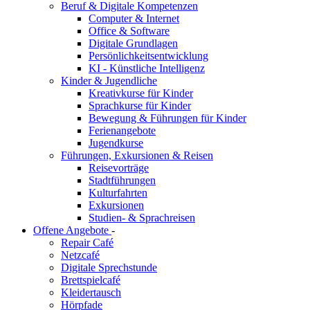
Beruf & Digitale Kompetenzen
Computer & Internet
Office & Software
Digitale Grundlagen
Persönlichkeitsentwicklung
KI - Künstliche Intelligenz
Kinder & Jugendliche
Kreativkurse für Kinder
Sprachkurse für Kinder
Bewegung & Führungen für Kinder
Ferienangebote
Jugendkurse
Führungen, Exkursionen & Reisen
Reisevorträge
Stadtführungen
Kulturfahrten
Exkursionen
Studien- & Sprachreisen
Offene Angebote
-
Repair Café
Netzcafé
Digitale Sprechstunde
Brettspielcafé
Kleidertausch
Hörpfade