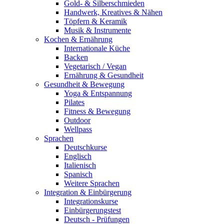
Gold- & Silberschmieden
Handwerk, Kreatives & Nähen
Töpfern & Keramik
Musik & Instrumente
Kochen & Ernährung
Internationale Küche
Backen
Vegetarisch / Vegan
Ernährung & Gesundheit
Gesundheit & Bewegung
Yoga & Entspannung
Pilates
Fitness & Bewegung
Outdoor
Wellpass
Sprachen
Deutschkurse
Englisch
Italienisch
Spanisch
Weitere Sprachen
Integration & Einbürgerung
Integrationskurse
Einbürgerungstest
Deutsch - Prüfungen