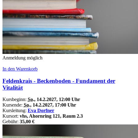
Anmeldung möglich
In den Warenkorb
Feldenkrais - Beckenboden - Fundament der
Vitalität
Kursbeginn:
So.
, 14.2.2027, 12:00 Uhr
Kursende:
So.
, 14.2.2027, 17:00 Uhr
Kursleitung:
Eva Dorfner
Kursort:
vhs, Ahornring 121, Raum 2.3
Gebühr:
35,00 €