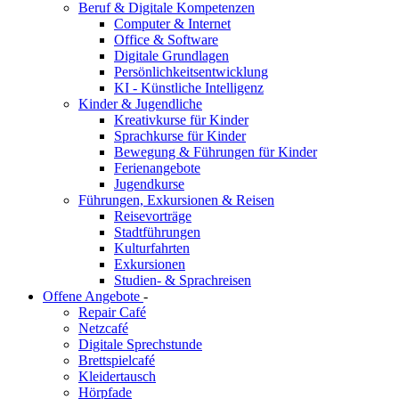
Beruf & Digitale Kompetenzen
Computer & Internet
Office & Software
Digitale Grundlagen
Persönlichkeitsentwicklung
KI - Künstliche Intelligenz
Kinder & Jugendliche
Kreativkurse für Kinder
Sprachkurse für Kinder
Bewegung & Führungen für Kinder
Ferienangebote
Jugendkurse
Führungen, Exkursionen & Reisen
Reisevorträge
Stadtführungen
Kulturfahrten
Exkursionen
Studien- & Sprachreisen
Offene Angebote
-
Repair Café
Netzcafé
Digitale Sprechstunde
Brettspielcafé
Kleidertausch
Hörpfade