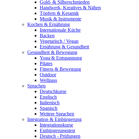
Gold- & Silberschmieden
Handwerk, Kreatives & Nähen
Töpfern & Keramik
Musik & Instrumente
Kochen & Ernährung
Internationale Küche
Backen
Vegetarisch / Vegan
Ernährung & Gesundheit
Gesundheit & Bewegung
Yoga & Entspannung
Pilates
Fitness & Bewegung
Outdoor
Wellpass
Sprachen
Deutschkurse
Englisch
Italienisch
Spanisch
Weitere Sprachen
Integration & Einbürgerung
Integrationskurse
Einbürgerungstest
Deutsch - Prüfungen