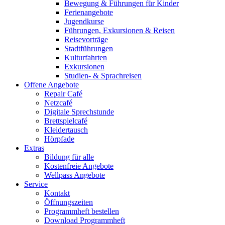
Bewegung & Führungen für Kinder
Ferienangebote
Jugendkurse
Führungen, Exkursionen & Reisen
Reisevorträge
Stadtführungen
Kulturfahrten
Exkursionen
Studien- & Sprachreisen
Offene Angebote
Repair Café
Netzcafé
Digitale Sprechstunde
Brettspielcafé
Kleidertausch
Hörpfade
Extras
Bildung für alle
Kostenfreie Angebote
Wellpass Angebote
Service
Kontakt
Öffnungszeiten
Programmheft bestellen
Download Programmheft