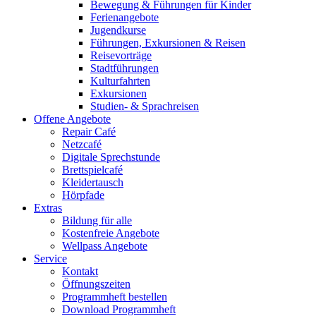
Bewegung & Führungen für Kinder
Ferienangebote
Jugendkurse
Führungen, Exkursionen & Reisen
Reisevorträge
Stadtführungen
Kulturfahrten
Exkursionen
Studien- & Sprachreisen
Offene Angebote
Repair Café
Netzcafé
Digitale Sprechstunde
Brettspielcafé
Kleidertausch
Hörpfade
Extras
Bildung für alle
Kostenfreie Angebote
Wellpass Angebote
Service
Kontakt
Öffnungszeiten
Programmheft bestellen
Download Programmheft