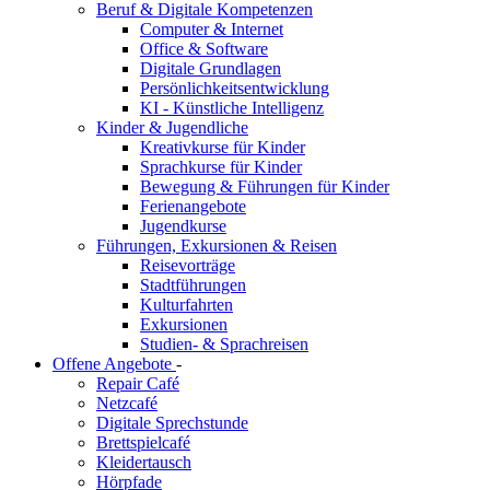
Beruf & Digitale Kompetenzen
Computer & Internet
Office & Software
Digitale Grundlagen
Persönlichkeitsentwicklung
KI - Künstliche Intelligenz
Kinder & Jugendliche
Kreativkurse für Kinder
Sprachkurse für Kinder
Bewegung & Führungen für Kinder
Ferienangebote
Jugendkurse
Führungen, Exkursionen & Reisen
Reisevorträge
Stadtführungen
Kulturfahrten
Exkursionen
Studien- & Sprachreisen
Offene Angebote
-
Repair Café
Netzcafé
Digitale Sprechstunde
Brettspielcafé
Kleidertausch
Hörpfade