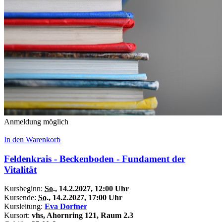
Anmeldung möglich
In den Warenkorb
Feldenkrais - Beckenboden - Fundament der
Vitalität
Kursbeginn:
So.
, 14.2.2027, 12:00 Uhr
Kursende:
So.
, 14.2.2027, 17:00 Uhr
Kursleitung:
Eva Dorfner
Kursort:
vhs, Ahornring 121, Raum 2.3