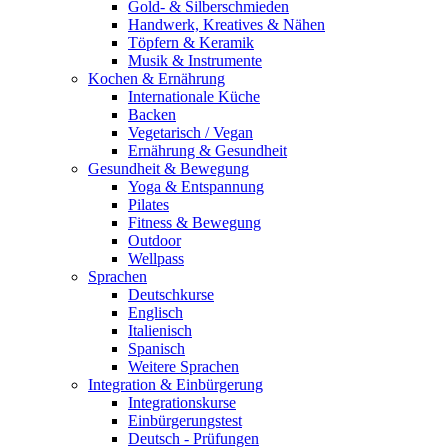
Gold- & Silberschmieden
Handwerk, Kreatives & Nähen
Töpfern & Keramik
Musik & Instrumente
Kochen & Ernährung
Internationale Küche
Backen
Vegetarisch / Vegan
Ernährung & Gesundheit
Gesundheit & Bewegung
Yoga & Entspannung
Pilates
Fitness & Bewegung
Outdoor
Wellpass
Sprachen
Deutschkurse
Englisch
Italienisch
Spanisch
Weitere Sprachen
Integration & Einbürgerung
Integrationskurse
Einbürgerungstest
Deutsch - Prüfungen