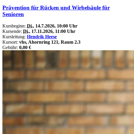
Prävention für Rücken und Wirbelsäule für
Senioren
Kursbeginn:
Di.
, 14.7.2026, 10:00 Uhr
Kursende:
Di.
, 17.11.2026, 11:00 Uhr
Kursleitung:
Hendrik Heese
Kursort:
vhs, Ahornring 121, Raum 2.3
Gebühr:
0,00 €