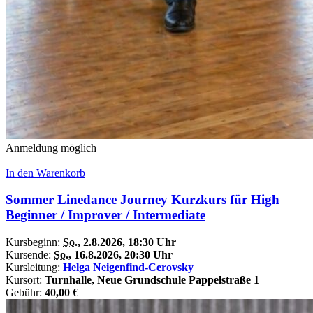
Anmeldung möglich
In den Warenkorb
Sommer Linedance Journey Kurzkurs für High
Beginner / Improver / Intermediate
Kursbeginn:
So.
, 2.8.2026, 18:30 Uhr
Kursende:
So.
, 16.8.2026, 20:30 Uhr
Kursleitung:
Helga Neigenfind-Cerovsky
Kursort:
Turnhalle, Neue Grundschule Pappelstraße 1
Gebühr:
40,00 €