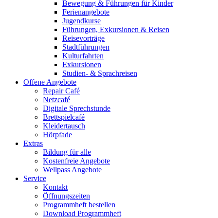
Bewegung & Führungen für Kinder
Ferienangebote
Jugendkurse
Führungen, Exkursionen & Reisen
Reisevorträge
Stadtführungen
Kulturfahrten
Exkursionen
Studien- & Sprachreisen
Offene Angebote
Repair Café
Netzcafé
Digitale Sprechstunde
Brettspielcafé
Kleidertausch
Hörpfade
Extras
Bildung für alle
Kostenfreie Angebote
Wellpass Angebote
Service
Kontakt
Öffnungszeiten
Programmheft bestellen
Download Programmheft