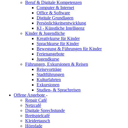
Beruf & Digitale Kompetenzen
Computer & Internet
Office & Software
Digitale Grundlagen
Persönlichkeitsentwicklung
KI - Künstliche Intelligenz
Kinder & Jugendliche
Kreativkurse für Kinder
Sprachkurse für Kinder
Bewegung & Führungen für Kinder
Ferienangebote
Jugendkurse
Führungen, Exkursionen & Reisen
Reisevorträge
Stadtführungen
Kulturfahrten
Exkursionen
Studien- & Sprachreisen
Offene Angebote
-
Repair Café
Netzcafé
Digitale Sprechstunde
Brettspielcafé
Kleidertausch
Hörpfade