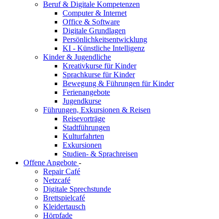
Beruf & Digitale Kompetenzen
Computer & Internet
Office & Software
Digitale Grundlagen
Persönlichkeitsentwicklung
KI - Künstliche Intelligenz
Kinder & Jugendliche
Kreativkurse für Kinder
Sprachkurse für Kinder
Bewegung & Führungen für Kinder
Ferienangebote
Jugendkurse
Führungen, Exkursionen & Reisen
Reisevorträge
Stadtführungen
Kulturfahrten
Exkursionen
Studien- & Sprachreisen
Offene Angebote
-
Repair Café
Netzcafé
Digitale Sprechstunde
Brettspielcafé
Kleidertausch
Hörpfade