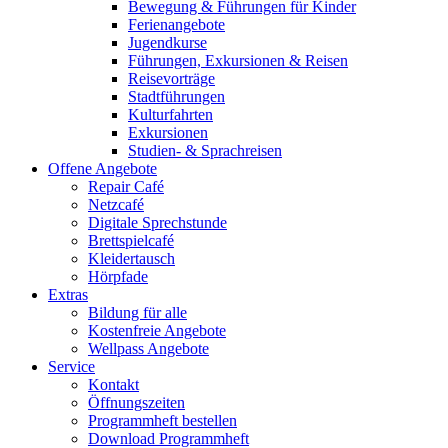
Bewegung & Führungen für Kinder
Ferienangebote
Jugendkurse
Führungen, Exkursionen & Reisen
Reisevorträge
Stadtführungen
Kulturfahrten
Exkursionen
Studien- & Sprachreisen
Offene Angebote
Repair Café
Netzcafé
Digitale Sprechstunde
Brettspielcafé
Kleidertausch
Hörpfade
Extras
Bildung für alle
Kostenfreie Angebote
Wellpass Angebote
Service
Kontakt
Öffnungszeiten
Programmheft bestellen
Download Programmheft