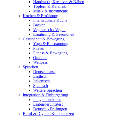
Handwerk, Kreatives & Nähen
Töpfern & Keramik
Musik & Instrumente
Kochen & Ernährung
Internationale Küche
Backen
Vegetarisch / Vegan
Ernährung & Gesundheit
Gesundheit & Bewegung
Yoga & Entspannung
Pilates
Fitness & Bewegung
Outdoor
Wellpass
Sprachen
Deutschkurse
Englisch
Italienisch
Spanisch
Weitere Sprachen
Integration & Einbürgerung
Integrationskurse
Einbürgerungstest
Deutsch - Prüfungen
Beruf & Digitale Kompetenzen