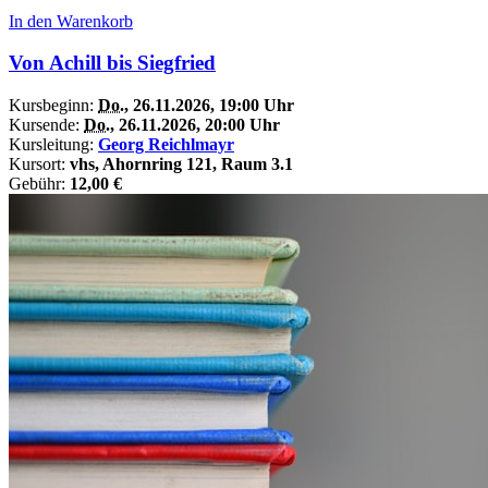
In den Warenkorb
Von Achill bis Siegfried
Kursbeginn:
Do.
, 26.11.2026, 19:00 Uhr
Kursende:
Do.
, 26.11.2026, 20:00 Uhr
Kursleitung:
Georg Reichlmayr
Kursort:
vhs, Ahornring 121, Raum 3.1
Gebühr:
12,00 €