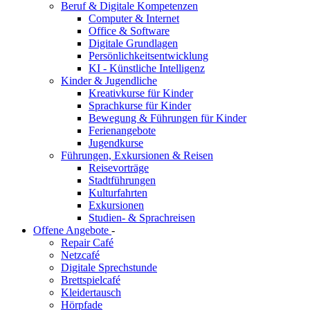
Beruf & Digitale Kompetenzen
Computer & Internet
Office & Software
Digitale Grundlagen
Persönlichkeitsentwicklung
KI - Künstliche Intelligenz
Kinder & Jugendliche
Kreativkurse für Kinder
Sprachkurse für Kinder
Bewegung & Führungen für Kinder
Ferienangebote
Jugendkurse
Führungen, Exkursionen & Reisen
Reisevorträge
Stadtführungen
Kulturfahrten
Exkursionen
Studien- & Sprachreisen
Offene Angebote
-
Repair Café
Netzcafé
Digitale Sprechstunde
Brettspielcafé
Kleidertausch
Hörpfade