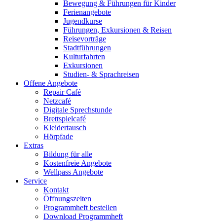
Bewegung & Führungen für Kinder
Ferienangebote
Jugendkurse
Führungen, Exkursionen & Reisen
Reisevorträge
Stadtführungen
Kulturfahrten
Exkursionen
Studien- & Sprachreisen
Offene Angebote
Repair Café
Netzcafé
Digitale Sprechstunde
Brettspielcafé
Kleidertausch
Hörpfade
Extras
Bildung für alle
Kostenfreie Angebote
Wellpass Angebote
Service
Kontakt
Öffnungszeiten
Programmheft bestellen
Download Programmheft