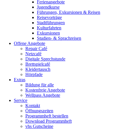
Ferienangebote
Jugendkurse
Führungen, Exkursionen & Reisen
Reisevorträge
Stadtführungen
Kulturfahrten
Exkursionen
Studien- & Sprachreisen
Offene Angebote
Repair Café
Netzcafé
Digitale Sprechstunde
Brettspielcafé
Kleidertausch
Hörpfade
Extras
Bildung für alle
Kostenfreie Angebote
Wellpass Angebote
Service
Kontakt
Öffnungszeiten
Programmheft bestellen
Download Programmheft
vhs Gutscheine