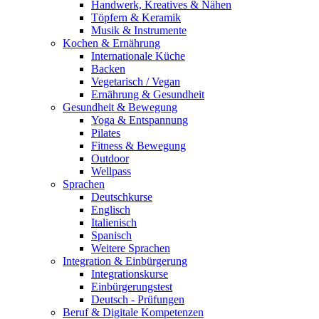
Handwerk, Kreatives & Nähen
Töpfern & Keramik
Musik & Instrumente
Kochen & Ernährung
Internationale Küche
Backen
Vegetarisch / Vegan
Ernährung & Gesundheit
Gesundheit & Bewegung
Yoga & Entspannung
Pilates
Fitness & Bewegung
Outdoor
Wellpass
Sprachen
Deutschkurse
Englisch
Italienisch
Spanisch
Weitere Sprachen
Integration & Einbürgerung
Integrationskurse
Einbürgerungstest
Deutsch - Prüfungen
Beruf & Digitale Kompetenzen