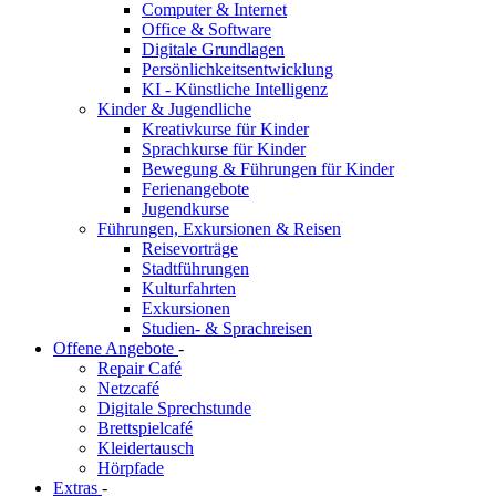
Computer & Internet
Office & Software
Digitale Grundlagen
Persönlichkeitsentwicklung
KI - Künstliche Intelligenz
Kinder & Jugendliche
Kreativkurse für Kinder
Sprachkurse für Kinder
Bewegung & Führungen für Kinder
Ferienangebote
Jugendkurse
Führungen, Exkursionen & Reisen
Reisevorträge
Stadtführungen
Kulturfahrten
Exkursionen
Studien- & Sprachreisen
Offene Angebote
-
Repair Café
Netzcafé
Digitale Sprechstunde
Brettspielcafé
Kleidertausch
Hörpfade
Extras
-