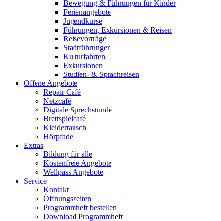
Bewegung & Führungen für Kinder
Ferienangebote
Jugendkurse
Führungen, Exkursionen & Reisen
Reisevorträge
Stadtführungen
Kulturfahrten
Exkursionen
Studien- & Sprachreisen
Offene Angebote
Repair Café
Netzcafé
Digitale Sprechstunde
Brettspielcafé
Kleidertausch
Hörpfade
Extras
Bildung für alle
Kostenfreie Angebote
Wellpass Angebote
Service
Kontakt
Öffnungszeiten
Programmheft bestellen
Download Programmheft