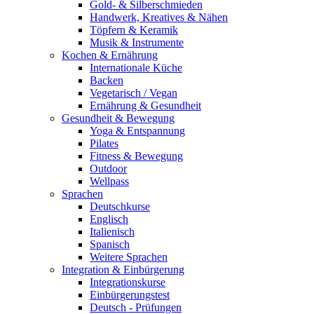
Gold- & Silberschmieden
Handwerk, Kreatives & Nähen
Töpfern & Keramik
Musik & Instrumente
Kochen & Ernährung
Internationale Küche
Backen
Vegetarisch / Vegan
Ernährung & Gesundheit
Gesundheit & Bewegung
Yoga & Entspannung
Pilates
Fitness & Bewegung
Outdoor
Wellpass
Sprachen
Deutschkurse
Englisch
Italienisch
Spanisch
Weitere Sprachen
Integration & Einbürgerung
Integrationskurse
Einbürgerungstest
Deutsch - Prüfungen