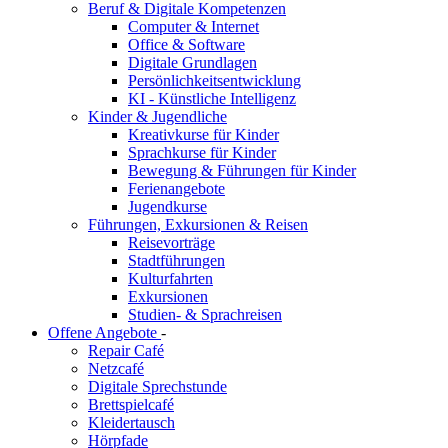
Beruf & Digitale Kompetenzen
Computer & Internet
Office & Software
Digitale Grundlagen
Persönlichkeitsentwicklung
KI - Künstliche Intelligenz
Kinder & Jugendliche
Kreativkurse für Kinder
Sprachkurse für Kinder
Bewegung & Führungen für Kinder
Ferienangebote
Jugendkurse
Führungen, Exkursionen & Reisen
Reisevorträge
Stadtführungen
Kulturfahrten
Exkursionen
Studien- & Sprachreisen
Offene Angebote
-
Repair Café
Netzcafé
Digitale Sprechstunde
Brettspielcafé
Kleidertausch
Hörpfade