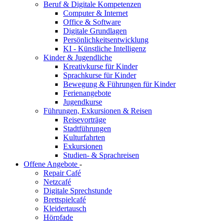
Beruf & Digitale Kompetenzen
Computer & Internet
Office & Software
Digitale Grundlagen
Persönlichkeitsentwicklung
KI - Künstliche Intelligenz
Kinder & Jugendliche
Kreativkurse für Kinder
Sprachkurse für Kinder
Bewegung & Führungen für Kinder
Ferienangebote
Jugendkurse
Führungen, Exkursionen & Reisen
Reisevorträge
Stadtführungen
Kulturfahrten
Exkursionen
Studien- & Sprachreisen
Offene Angebote
-
Repair Café
Netzcafé
Digitale Sprechstunde
Brettspielcafé
Kleidertausch
Hörpfade