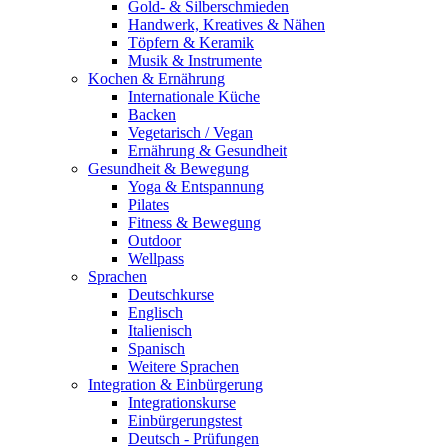
Gold- & Silberschmieden
Handwerk, Kreatives & Nähen
Töpfern & Keramik
Musik & Instrumente
Kochen & Ernährung
Internationale Küche
Backen
Vegetarisch / Vegan
Ernährung & Gesundheit
Gesundheit & Bewegung
Yoga & Entspannung
Pilates
Fitness & Bewegung
Outdoor
Wellpass
Sprachen
Deutschkurse
Englisch
Italienisch
Spanisch
Weitere Sprachen
Integration & Einbürgerung
Integrationskurse
Einbürgerungstest
Deutsch - Prüfungen