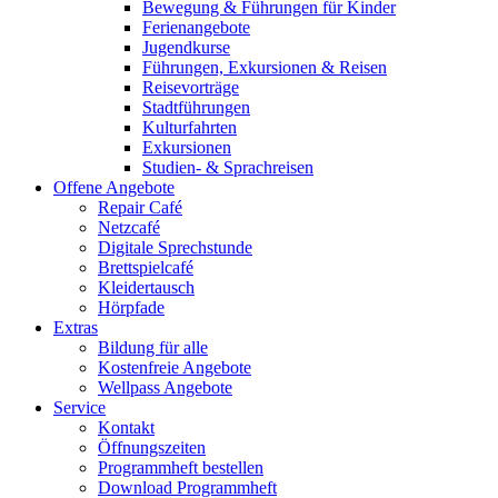
Bewegung & Führungen für Kinder
Ferienangebote
Jugendkurse
Führungen, Exkursionen & Reisen
Reisevorträge
Stadtführungen
Kulturfahrten
Exkursionen
Studien- & Sprachreisen
Offene Angebote
Repair Café
Netzcafé
Digitale Sprechstunde
Brettspielcafé
Kleidertausch
Hörpfade
Extras
Bildung für alle
Kostenfreie Angebote
Wellpass Angebote
Service
Kontakt
Öffnungszeiten
Programmheft bestellen
Download Programmheft