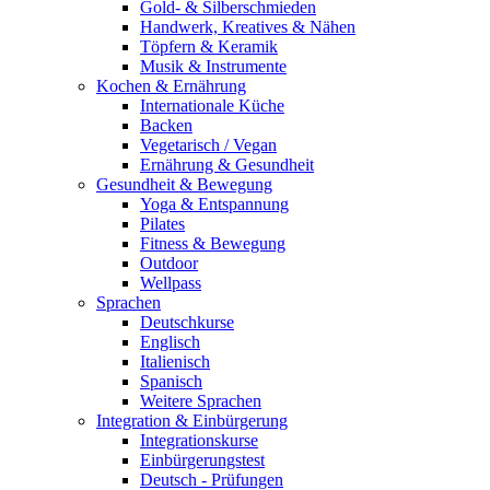
Gold- & Silberschmieden
Handwerk, Kreatives & Nähen
Töpfern & Keramik
Musik & Instrumente
Kochen & Ernährung
Internationale Küche
Backen
Vegetarisch / Vegan
Ernährung & Gesundheit
Gesundheit & Bewegung
Yoga & Entspannung
Pilates
Fitness & Bewegung
Outdoor
Wellpass
Sprachen
Deutschkurse
Englisch
Italienisch
Spanisch
Weitere Sprachen
Integration & Einbürgerung
Integrationskurse
Einbürgerungstest
Deutsch - Prüfungen