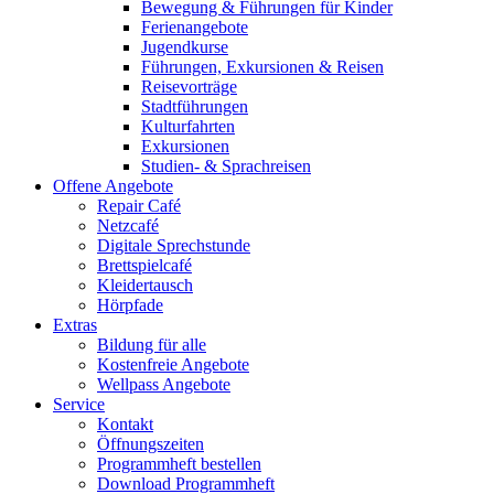
Bewegung & Führungen für Kinder
Ferienangebote
Jugendkurse
Führungen, Exkursionen & Reisen
Reisevorträge
Stadtführungen
Kulturfahrten
Exkursionen
Studien- & Sprachreisen
Offene Angebote
Repair Café
Netzcafé
Digitale Sprechstunde
Brettspielcafé
Kleidertausch
Hörpfade
Extras
Bildung für alle
Kostenfreie Angebote
Wellpass Angebote
Service
Kontakt
Öffnungszeiten
Programmheft bestellen
Download Programmheft