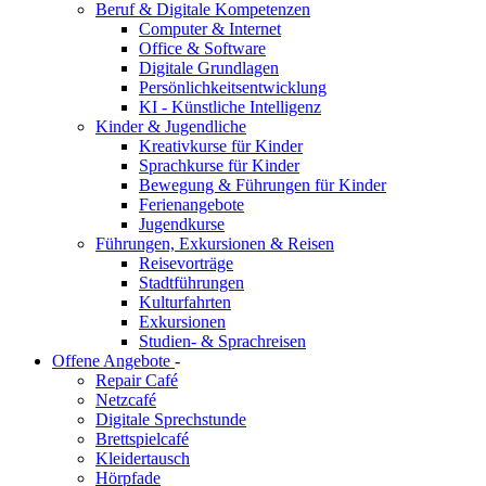
Beruf & Digitale Kompetenzen
Computer & Internet
Office & Software
Digitale Grundlagen
Persönlichkeitsentwicklung
KI - Künstliche Intelligenz
Kinder & Jugendliche
Kreativkurse für Kinder
Sprachkurse für Kinder
Bewegung & Führungen für Kinder
Ferienangebote
Jugendkurse
Führungen, Exkursionen & Reisen
Reisevorträge
Stadtführungen
Kulturfahrten
Exkursionen
Studien- & Sprachreisen
Offene Angebote
-
Repair Café
Netzcafé
Digitale Sprechstunde
Brettspielcafé
Kleidertausch
Hörpfade