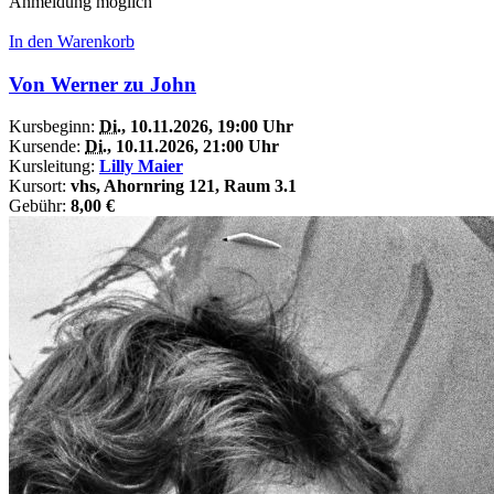
Anmeldung möglich
In den Warenkorb
Von Werner zu John
Kursbeginn:
Di.
, 10.11.2026, 19:00 Uhr
Kursende:
Di.
, 10.11.2026, 21:00 Uhr
Kursleitung:
Lilly Maier
Kursort:
vhs, Ahornring 121, Raum 3.1
Gebühr:
8,00 €