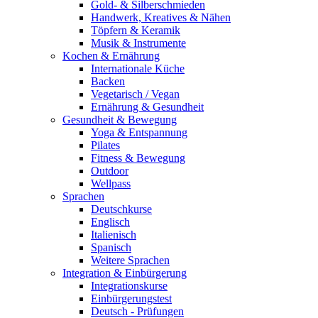
Gold- & Silberschmieden
Handwerk, Kreatives & Nähen
Töpfern & Keramik
Musik & Instrumente
Kochen & Ernährung
Internationale Küche
Backen
Vegetarisch / Vegan
Ernährung & Gesundheit
Gesundheit & Bewegung
Yoga & Entspannung
Pilates
Fitness & Bewegung
Outdoor
Wellpass
Sprachen
Deutschkurse
Englisch
Italienisch
Spanisch
Weitere Sprachen
Integration & Einbürgerung
Integrationskurse
Einbürgerungstest
Deutsch - Prüfungen