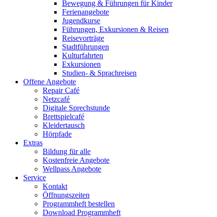
Bewegung & Führungen für Kinder
Ferienangebote
Jugendkurse
Führungen, Exkursionen & Reisen
Reisevorträge
Stadtführungen
Kulturfahrten
Exkursionen
Studien- & Sprachreisen
Offene Angebote
Repair Café
Netzcafé
Digitale Sprechstunde
Brettspielcafé
Kleidertausch
Hörpfade
Extras
Bildung für alle
Kostenfreie Angebote
Wellpass Angebote
Service
Kontakt
Öffnungszeiten
Programmheft bestellen
Download Programmheft