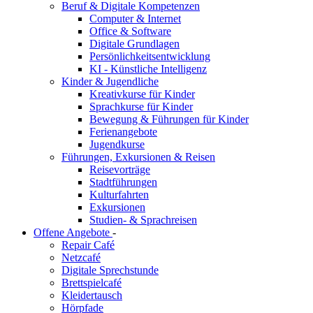
Beruf & Digitale Kompetenzen
Computer & Internet
Office & Software
Digitale Grundlagen
Persönlichkeitsentwicklung
KI - Künstliche Intelligenz
Kinder & Jugendliche
Kreativkurse für Kinder
Sprachkurse für Kinder
Bewegung & Führungen für Kinder
Ferienangebote
Jugendkurse
Führungen, Exkursionen & Reisen
Reisevorträge
Stadtführungen
Kulturfahrten
Exkursionen
Studien- & Sprachreisen
Offene Angebote
-
Repair Café
Netzcafé
Digitale Sprechstunde
Brettspielcafé
Kleidertausch
Hörpfade