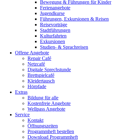
Bewegung & Führungen für Kinder
Ferienangebote
Jugendkurse
Führungen, Exkursionen & Reisen
Reisevorträge
Stadtführungen
Kulturfahrten
Exkursionen
Studien- & Sprachreisen
Offene Angebote
Repair Café
Netzcafé
Digitale Sprechstunde
Brettspielcafé
Kleidertausch
Hörpfade
Extras
Bildung für alle
Kostenfreie Angebote
Wellpass Angebote
Service
Kontakt
Öffnungszeiten
Programmheft bestellen
Download Programmheft