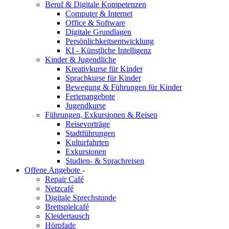
Beruf & Digitale Kompetenzen
Computer & Internet
Office & Software
Digitale Grundlagen
Persönlichkeitsentwicklung
KI - Künstliche Intelligenz
Kinder & Jugendliche
Kreativkurse für Kinder
Sprachkurse für Kinder
Bewegung & Führungen für Kinder
Ferienangebote
Jugendkurse
Führungen, Exkursionen & Reisen
Reisevorträge
Stadtführungen
Kulturfahrten
Exkursionen
Studien- & Sprachreisen
Offene Angebote
-
Repair Café
Netzcafé
Digitale Sprechstunde
Brettspielcafé
Kleidertausch
Hörpfade