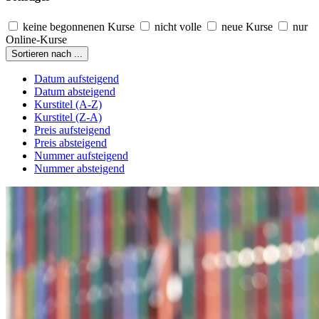
keine begonnenen Kurse
nicht volle
neue Kurse
nur
Online-Kurse
Sortieren nach ...
Datum aufsteigend
Datum absteigend
Kurstitel (A-Z)
Kurstitel (Z-A)
Preis aufsteigend
Preis absteigend
Nummer aufsteigend
Nummer absteigend