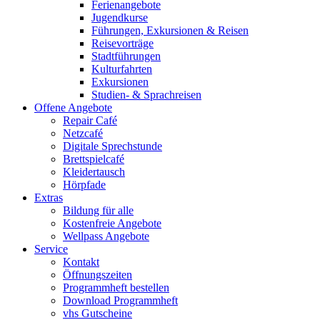
Ferienangebote
Jugendkurse
Führungen, Exkursionen & Reisen
Reisevorträge
Stadtführungen
Kulturfahrten
Exkursionen
Studien- & Sprachreisen
Offene Angebote
Repair Café
Netzcafé
Digitale Sprechstunde
Brettspielcafé
Kleidertausch
Hörpfade
Extras
Bildung für alle
Kostenfreie Angebote
Wellpass Angebote
Service
Kontakt
Öffnungszeiten
Programmheft bestellen
Download Programmheft
vhs Gutscheine