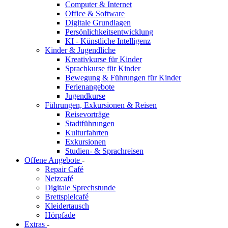
Computer & Internet
Office & Software
Digitale Grundlagen
Persönlichkeitsentwicklung
KI - Künstliche Intelligenz
Kinder & Jugendliche
Kreativkurse für Kinder
Sprachkurse für Kinder
Bewegung & Führungen für Kinder
Ferienangebote
Jugendkurse
Führungen, Exkursionen & Reisen
Reisevorträge
Stadtführungen
Kulturfahrten
Exkursionen
Studien- & Sprachreisen
Offene Angebote
-
Repair Café
Netzcafé
Digitale Sprechstunde
Brettspielcafé
Kleidertausch
Hörpfade
Extras
-