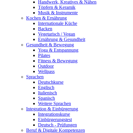
Handwerk, Kreatives & Nähen
Töpfern & Keramik
Musik & Instrumente
Kochen & Ernährung
Internationale Küche
Backen
Vegetarisch / Vegan
Ernährung & Gesundheit
Gesundheit & Bewegung
Yoga & Entspannung
Pilates
Fitness & Bewegung
Outdoor
Wellpass
Sprachen
Deutschkurse
Englisch
Italienisch
Spanisch
Weitere Sprachen
Integration & Einbürgerung
Integrationskurse
Einbürgerungstest
Deutsch - Prüfungen
Beruf & Digitale Kompetenzen