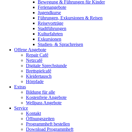
Bewegung & Führungen für Kinder
Ferienangebote
Jugendkurse
Führungen, Exkursionen & Reisen
Reisevorträge
Stadtführungen
Kulturfahrten
Exkursionen
Studien- & Sprachreisen
Offene Angebote
Repair Café
Netzcafé
Digitale Sprechstunde
Brettspielcafé
Kleidertausch
Hörpfade
Extras
Bildung für alle
Kostenfreie Angebote
Wellpass Angebote
Service
Kontakt
Öffnungszeiten
Programmheft bestellen
Download Programmheft