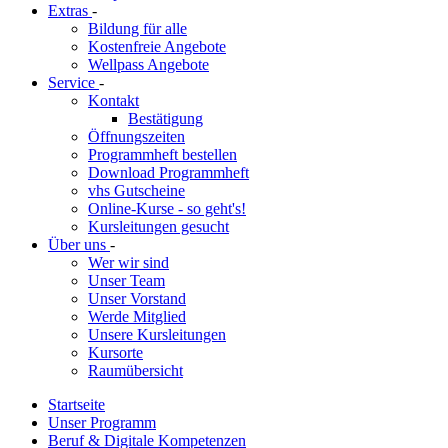
Extras
-
Bildung für alle
Kostenfreie Angebote
Wellpass Angebote
Service
-
Kontakt
Bestätigung
Öffnungszeiten
Programmheft bestellen
Download Programmheft
vhs Gutscheine
Online-Kurse - so geht's!
Kursleitungen gesucht
Über uns
-
Wer wir sind
Unser Team
Unser Vorstand
Werde Mitglied
Unsere Kursleitungen
Kursorte
Raumübersicht
Startseite
Unser Programm
Beruf & Digitale Kompetenzen