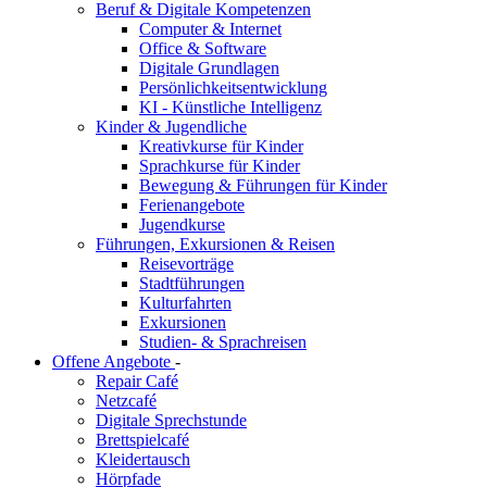
Beruf & Digitale Kompetenzen
Computer & Internet
Office & Software
Digitale Grundlagen
Persönlichkeitsentwicklung
KI - Künstliche Intelligenz
Kinder & Jugendliche
Kreativkurse für Kinder
Sprachkurse für Kinder
Bewegung & Führungen für Kinder
Ferienangebote
Jugendkurse
Führungen, Exkursionen & Reisen
Reisevorträge
Stadtführungen
Kulturfahrten
Exkursionen
Studien- & Sprachreisen
Offene Angebote
-
Repair Café
Netzcafé
Digitale Sprechstunde
Brettspielcafé
Kleidertausch
Hörpfade