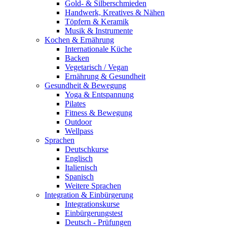
Gold- & Silberschmieden
Handwerk, Kreatives & Nähen
Töpfern & Keramik
Musik & Instrumente
Kochen & Ernährung
Internationale Küche
Backen
Vegetarisch / Vegan
Ernährung & Gesundheit
Gesundheit & Bewegung
Yoga & Entspannung
Pilates
Fitness & Bewegung
Outdoor
Wellpass
Sprachen
Deutschkurse
Englisch
Italienisch
Spanisch
Weitere Sprachen
Integration & Einbürgerung
Integrationskurse
Einbürgerungstest
Deutsch - Prüfungen