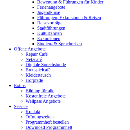
Bewegung & Führungen für Kinder
Ferienangebote
Jugendkurse
Führungen, Exkursionen & Reisen
Reisevorträge
Stadtführungen
Kulturfahrten
Exkursionen
Studien- & Sprachreisen
Offene Angebote
Repair Café
Netzcafé
Digitale Sprechstunde
Brettspielcafé
Kleidertausch
Hörpfade
Extras
Bildung für alle
Kostenfreie Angebote
Wellpass Angebote
Service
Kontakt
Öffnungszeiten
Programmheft bestellen
Download Programmheft