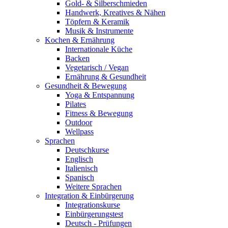
Gold- & Silberschmieden
Handwerk, Kreatives & Nähen
Töpfern & Keramik
Musik & Instrumente
Kochen & Ernährung
Internationale Küche
Backen
Vegetarisch / Vegan
Ernährung & Gesundheit
Gesundheit & Bewegung
Yoga & Entspannung
Pilates
Fitness & Bewegung
Outdoor
Wellpass
Sprachen
Deutschkurse
Englisch
Italienisch
Spanisch
Weitere Sprachen
Integration & Einbürgerung
Integrationskurse
Einbürgerungstest
Deutsch - Prüfungen