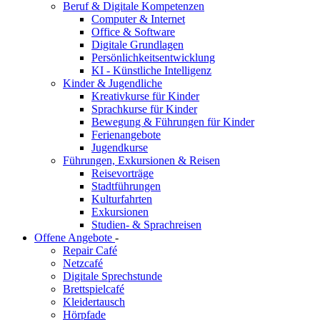
Beruf & Digitale Kompetenzen
Computer & Internet
Office & Software
Digitale Grundlagen
Persönlichkeitsentwicklung
KI - Künstliche Intelligenz
Kinder & Jugendliche
Kreativkurse für Kinder
Sprachkurse für Kinder
Bewegung & Führungen für Kinder
Ferienangebote
Jugendkurse
Führungen, Exkursionen & Reisen
Reisevorträge
Stadtführungen
Kulturfahrten
Exkursionen
Studien- & Sprachreisen
Offene Angebote
-
Repair Café
Netzcafé
Digitale Sprechstunde
Brettspielcafé
Kleidertausch
Hörpfade