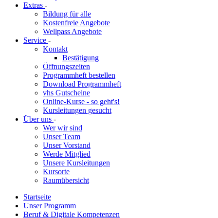
Extras
-
Bildung für alle
Kostenfreie Angebote
Wellpass Angebote
Service
-
Kontakt
Bestätigung
Öffnungszeiten
Programmheft bestellen
Download Programmheft
vhs Gutscheine
Online-Kurse - so geht's!
Kursleitungen gesucht
Über uns
-
Wer wir sind
Unser Team
Unser Vorstand
Werde Mitglied
Unsere Kursleitungen
Kursorte
Raumübersicht
Startseite
Unser Programm
Beruf & Digitale Kompetenzen