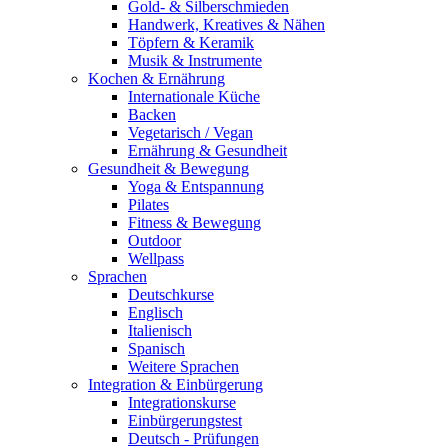
Gold- & Silberschmieden
Handwerk, Kreatives & Nähen
Töpfern & Keramik
Musik & Instrumente
Kochen & Ernährung
Internationale Küche
Backen
Vegetarisch / Vegan
Ernährung & Gesundheit
Gesundheit & Bewegung
Yoga & Entspannung
Pilates
Fitness & Bewegung
Outdoor
Wellpass
Sprachen
Deutschkurse
Englisch
Italienisch
Spanisch
Weitere Sprachen
Integration & Einbürgerung
Integrationskurse
Einbürgerungstest
Deutsch - Prüfungen