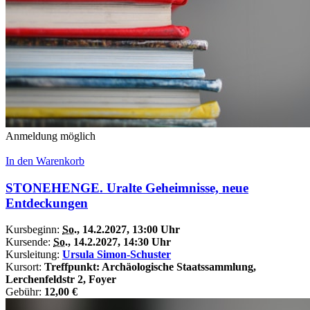
Anmeldung möglich
In den Warenkorb
STONEHENGE. Uralte Geheimnisse, neue
Entdeckungen
Kursbeginn:
So.
, 14.2.2027, 13:00 Uhr
Kursende:
So.
, 14.2.2027, 14:30 Uhr
Kursleitung:
Ursula Simon-Schuster
Kursort:
Treffpunkt: Archäologische Staatssammlung,
Lerchenfeldstr 2, Foyer
Gebühr:
12,00 €