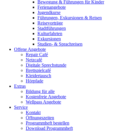
Bewegung & Führungen für Kinder
Ferienangebote
Jugendkurse
Führungen, Exkursionen & Reisen
Reisevorträge
Stadtführungen
Kulturfahrten
Exkursionen
Studien- & Sprachreisen
Offene Angebote
Repair Café
Netzcafé
Digitale Sprechstunde
Brettspielcafé
Kleidertausch
Hörpfade
Extras
Bildung für alle
Kostenfreie Angebote
Wellpass Angebote
Service
Kontakt
Öffnungszeiten
Programmheft bestellen
Download Programmheft