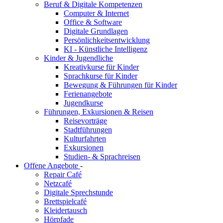
Beruf & Digitale Kompetenzen
Computer & Internet
Office & Software
Digitale Grundlagen
Persönlichkeitsentwicklung
KI - Künstliche Intelligenz
Kinder & Jugendliche
Kreativkurse für Kinder
Sprachkurse für Kinder
Bewegung & Führungen für Kinder
Ferienangebote
Jugendkurse
Führungen, Exkursionen & Reisen
Reisevorträge
Stadtführungen
Kulturfahrten
Exkursionen
Studien- & Sprachreisen
Offene Angebote
-
Repair Café
Netzcafé
Digitale Sprechstunde
Brettspielcafé
Kleidertausch
Hörpfade