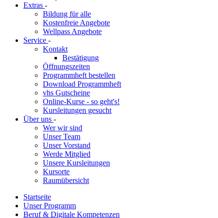
Extras
-
Bildung für alle
Kostenfreie Angebote
Wellpass Angebote
Service
-
Kontakt
Bestätigung
Öffnungszeiten
Programmheft bestellen
Download Programmheft
vhs Gutscheine
Online-Kurse - so geht's!
Kursleitungen gesucht
Über uns
-
Wer wir sind
Unser Team
Unser Vorstand
Werde Mitglied
Unsere Kursleitungen
Kursorte
Raumübersicht
Startseite
Unser Programm
Beruf & Digitale Kompetenzen