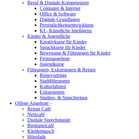
Beruf & Digitale Kompetenzen
Computer & Internet
Office & Software
Digitale Grundlagen
Persönlichkeitsentwicklung
KI - Künstliche Intelligenz
Kinder & Jugendliche
Kreativkurse für Kinder
Sprachkurse für Kinder
Bewegung & Führungen für Kinder
Ferienangebote
Jugendkurse
Führungen, Exkursionen & Reisen
Reisevorträge
Stadtführungen
Kulturfahrten
Exkursionen
Studien- & Sprachreisen
Offene Angebote
-
Repair Café
Netzcafé
Digitale Sprechstunde
Brettspielcafé
Kleidertausch
Hörpfade