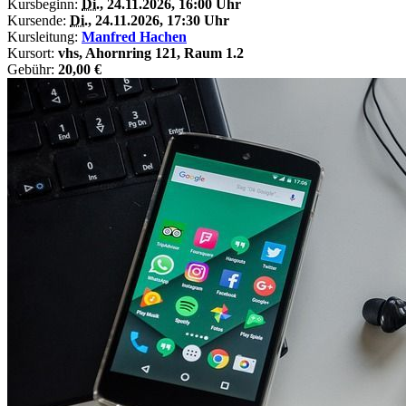
Kursbeginn:
Di.
, 24.11.2026, 16:00 Uhr
Kursende:
Di.
, 24.11.2026, 17:30 Uhr
Kursleitung:
Manfred Hachen
Kursort:
vhs, Ahornring 121, Raum 1.2
Gebühr:
20,00 €