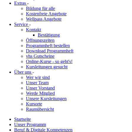
Extras
-
Bildung für alle
Kostenfreie Angebote
Wellpass Angebote
Service
-
Kontakt
Bestätigung
Öffnungszeiten
Programmheft bestellen
Download Programmheft
vhs Gutscheine
Online-Kurse - so geht's!
Kursleitungen gesucht
Über uns
-
Wer wir sind
Unser Team
Unser Vorstand
Werde Mitglied
Unsere Kursleitungen
Kursorte
Raumübersicht
Startseite
Unser Programm
Beruf & Digitale Kompetenzen