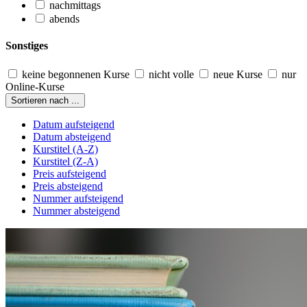
nachmittags
abends
Sonstiges
keine begonnenen Kurse
nicht volle
neue Kurse
nur
Online-Kurse
Sortieren nach ...
Datum aufsteigend
Datum absteigend
Kurstitel (A-Z)
Kurstitel (Z-A)
Preis aufsteigend
Preis absteigend
Nummer aufsteigend
Nummer absteigend