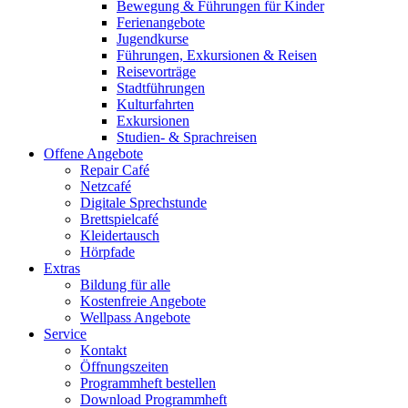
Bewegung & Führungen für Kinder
Ferienangebote
Jugendkurse
Führungen, Exkursionen & Reisen
Reisevorträge
Stadtführungen
Kulturfahrten
Exkursionen
Studien- & Sprachreisen
Offene Angebote
Repair Café
Netzcafé
Digitale Sprechstunde
Brettspielcafé
Kleidertausch
Hörpfade
Extras
Bildung für alle
Kostenfreie Angebote
Wellpass Angebote
Service
Kontakt
Öffnungszeiten
Programmheft bestellen
Download Programmheft