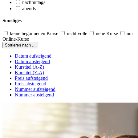
nachmittags
abends
Sonstiges
keine begonnenen Kurse
nicht volle
neue Kurse
nur
Online-Kurse
Sortieren nach ...
Datum aufsteigend
Datum absteigend
Kurstitel (A-Z)
Kurstitel (Z-A)
Preis aufsteigend
Preis absteigend
Nummer aufsteigend
Nummer absteigend