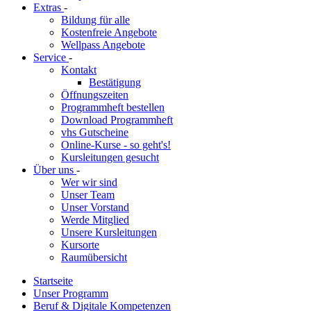
Extras
-
Bildung für alle
Kostenfreie Angebote
Wellpass Angebote
Service
-
Kontakt
Bestätigung
Öffnungszeiten
Programmheft bestellen
Download Programmheft
vhs Gutscheine
Online-Kurse - so geht's!
Kursleitungen gesucht
Über uns
-
Wer wir sind
Unser Team
Unser Vorstand
Werde Mitglied
Unsere Kursleitungen
Kursorte
Raumübersicht
Startseite
Unser Programm
Beruf & Digitale Kompetenzen