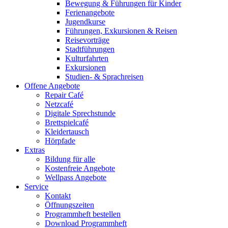
Bewegung & Führungen für Kinder
Ferienangebote
Jugendkurse
Führungen, Exkursionen & Reisen
Reisevorträge
Stadtführungen
Kulturfahrten
Exkursionen
Studien- & Sprachreisen
Offene Angebote
Repair Café
Netzcafé
Digitale Sprechstunde
Brettspielcafé
Kleidertausch
Hörpfade
Extras
Bildung für alle
Kostenfreie Angebote
Wellpass Angebote
Service
Kontakt
Öffnungszeiten
Programmheft bestellen
Download Programmheft