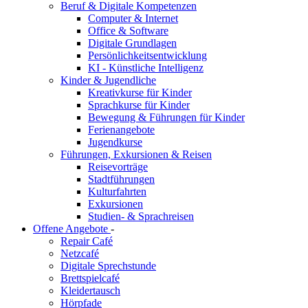
Beruf & Digitale Kompetenzen
Computer & Internet
Office & Software
Digitale Grundlagen
Persönlichkeitsentwicklung
KI - Künstliche Intelligenz
Kinder & Jugendliche
Kreativkurse für Kinder
Sprachkurse für Kinder
Bewegung & Führungen für Kinder
Ferienangebote
Jugendkurse
Führungen, Exkursionen & Reisen
Reisevorträge
Stadtführungen
Kulturfahrten
Exkursionen
Studien- & Sprachreisen
Offene Angebote
-
Repair Café
Netzcafé
Digitale Sprechstunde
Brettspielcafé
Kleidertausch
Hörpfade