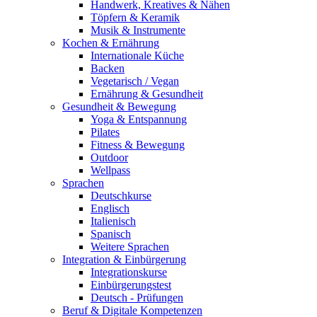
Handwerk, Kreatives & Nähen
Töpfern & Keramik
Musik & Instrumente
Kochen & Ernährung
Internationale Küche
Backen
Vegetarisch / Vegan
Ernährung & Gesundheit
Gesundheit & Bewegung
Yoga & Entspannung
Pilates
Fitness & Bewegung
Outdoor
Wellpass
Sprachen
Deutschkurse
Englisch
Italienisch
Spanisch
Weitere Sprachen
Integration & Einbürgerung
Integrationskurse
Einbürgerungstest
Deutsch - Prüfungen
Beruf & Digitale Kompetenzen