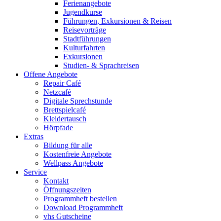
Ferienangebote
Jugendkurse
Führungen, Exkursionen & Reisen
Reisevorträge
Stadtführungen
Kulturfahrten
Exkursionen
Studien- & Sprachreisen
Offene Angebote
Repair Café
Netzcafé
Digitale Sprechstunde
Brettspielcafé
Kleidertausch
Hörpfade
Extras
Bildung für alle
Kostenfreie Angebote
Wellpass Angebote
Service
Kontakt
Öffnungszeiten
Programmheft bestellen
Download Programmheft
vhs Gutscheine